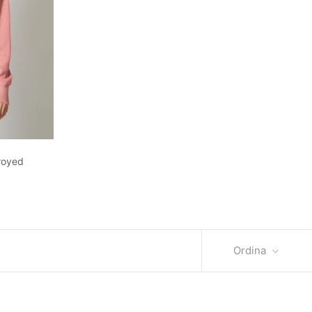
royed
Ordina