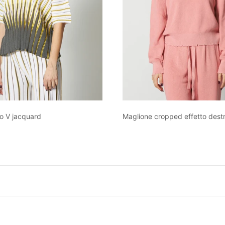
Maglione cropped effetto dest
lo V jacquard